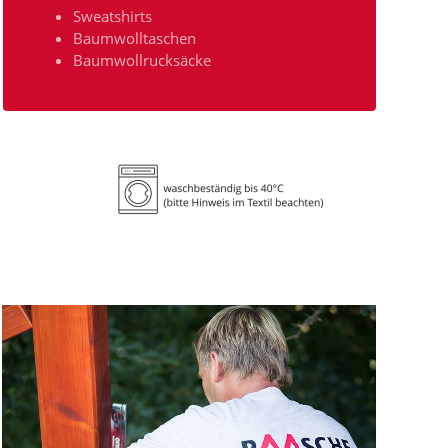
Sweatshirts
Baumwolltaschen
Baumwollrucksäcke
GROSSANSICHT